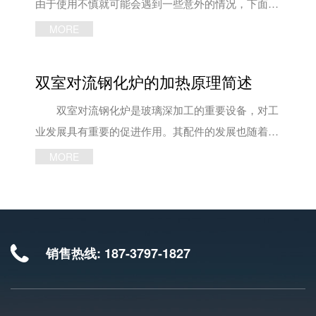
工不同厂家的玻璃原片，要实施不同工艺参数。
型玻璃钢化炉的钢化、冷却系统，使钢化产品无论在
由于使用不慎就可能会遇到一些意外的情况，下面，
3、提高钢化过程成品率 玻璃钢化炉厂家需
外观质量，还是在内在质量上均到先进水平。
洛阳申诚玻璃技术有限公司就来给大家简单的说一
MORE
提高钢化过程成品率是降低钢化电费单耗直接的有效
另外，玻璃钢化炉成形机构，自由弯曲等弧、变弧、
说。 如果玻璃在小型玻璃钢化炉内炸炉且不能
措施之一，这也是各玻璃加工厂家重点研究的课题。
乃至锥形弯钢化玻璃，确保弯钢产品弧形准确、流
将玻璃全部排出时，必须立即停止电加热，必要时将
双室对流钢化炉的加热原理简述
钢化炉不仅要求采用优质的浮法玻璃原片——玻
畅，满足建筑师的想象。诸多可选项，使产品质量更
炉体开起100mm左右，人工用勾子等将玻璃挑出，
璃内杂质少、无大的气泡结石、退火质量过关等，还
高，操控更容易。有多种可选配置，智能参数设置、
(注意不要损伤石英辊道)并需将非操作处挡上铁板，
双室对流钢化炉是玻璃深加工的重要设备，对工
对玻璃边角加工质量、合理的玻璃摆放、钢化工艺参
炉内温度图形监控、产品质量管理、半钢化功能以及
否则炉体可能发生变形。 如遇上述情况也可将
业发展具有重要的促进作用。其配件的发展也随着钢
数、设备性能等方面都有较多要求。 文章内容来源
其它多种可选功能与机构，使产品质量得到多重保
炉体开起20mm左右，用落地扇在炉外对准炉内玻璃
化炉的发展，迅速发展起来。钢化炉的未来市场仍呈
MORE
于申诚玻璃钢化炉厂家：http://www.lywlglass.com
证，操控更容易、维护更轻松。 文章内容来源于小
吹风，加速冷却，停止主传动，并点动直流开关，防
稳定可持续性增长态势。这也取决于玻璃市场的稳
型玻璃钢化炉：http://www.lywlglass.com/
止玻璃与石英辊道粘连，并注意小型玻璃钢化炉炉体
定，这就需要保证整个玻璃大市场的可操控性。那
变形情况。 以上便是玻璃钢化炉设备的生产与
么，玻璃是如何做加热做出来呢? 玻璃在由脆性
使用了，如有需求，欢迎到洛阳申诚去看一看。 文
状态转变为塑性状态，即接近玻璃软化温度的一个特
销售热线: 187-3797-1827
章内容来源于小型玻璃钢化炉：
殊温度区域，就是双室对流钢化炉的温度。在此区域
http://www.lywlglass.com/case/10.html
玻璃的残余应力能迅速完全松弛、消除且能使玻璃获
得大的温度梯度、大的钢化程度、均匀的钢化应力。