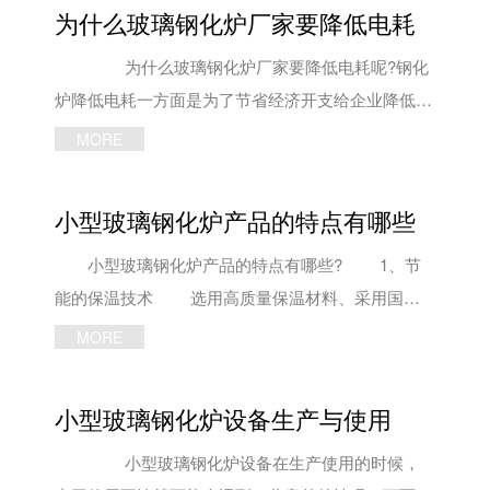
为什么玻璃钢化炉厂家要降低电耗
为什么玻璃钢化炉厂家要降低电耗呢?钢化
炉降低电耗一方面是为了节省经济开支给企业降低经
济成本，另一方面是为了响应国家节能及环保的号
MORE
召。 1、玻璃钢化炉厂家对钢化炉本身的调整
在加热炉内要遵从上部设定温度要高于下部
小型玻璃钢化炉产品的特点有哪些
5℃-10℃，而中间的设定温度低于两端5℃-10℃的
温度设定模式，可保障在有效加热区域内出炉玻璃温
小型玻璃钢化炉产品的特点有哪些? 1、节
差在5℃左右，且基本上能够保证玻璃加热的均匀
能的保温技术 选用高质量保温材料、采用国际
性。 2、对不同玻璃钢化炉厂家原片需实施不同
先进锚固安装工艺，不仅较大限度的降低了炉内金属
MORE
工艺参数 不同原片在设定炉温、淬冷风压、冷
固定件对外的热传导、减少了电力消耗，而且使得小
却风压、传动速率、淬冷时间、冷却时间等工艺条件
型玻璃钢化炉内结构坚固耐用、有效寿命大大延长。
小型玻璃钢化炉设备生产与使用
下，要获得相同的产品钢化强度、质量与出炉玻璃表
2、专 业的钢化技术 采用计算机仿真技术，
温，所需加热时间存在差异。所以，用小型钢化炉加
根据空气动力学原理并在长期试验积累的基础上，小
小型玻璃钢化炉设备在生产使用的时候，