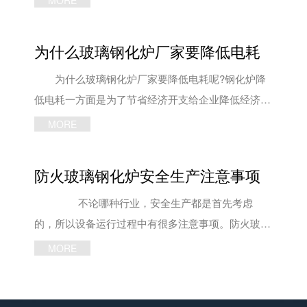
MORE
同时，也不能忽略内部系统对外部环境的作用和
有以下两种方法，一、检查玻璃破碎后呈小颗粒状还
影响，包括该系统运行后或该产品投入市场后，对周
是尖刀状;二、带偏光太阳眼镜，能够看到彩色斑纹
为什么玻璃钢化炉厂家要降低电耗
围环境的影响，对操作人员及其他人员的影响等。
的便是钢化玻璃。 钢化玻璃与普通玻璃在加工
钢化炉内部设计与外部设计相结合是系统设计的
工艺上存在极大的不同，玻璃钢化炉厂家将普通退火
为什么玻璃钢化炉厂家要降低电耗呢?钢化炉降
特点。玻璃钢化炉可以使设计尽量作到周密、合理，
玻璃先切割成要求尺寸，再将玻璃加热至接近软化状
低电耗一方面是为了节省经济开支给企业降低经济成
避免不必要的返工和浪费，能以尽可能少的投资获取
态时瞬间冷却。 玻璃钢化炉厂家认为通过玻璃
本，另一方面是为了响应国家节能及环保的号召。
MORE
尽可能大的效益。其技术经济效果往往随着系统复杂
钢化炉的加工使玻璃内部产生钢化应力层，进而增加
1、玻璃钢化炉厂家对钢化炉本身的调整：在加
程度的增加而越趋明显。 洛阳申诚玻璃技术有
玻璃表面的抗压力和抗冲击力。 经过以上小编
热炉内要遵从上部设定温度要高于下部5℃-10℃，
防火玻璃钢化炉安全生产注意事项
限公司是专门从事玻璃钢化炉生产的厂家，生产出来
的介绍，相信大家已经可以轻松分别钢化玻璃与普通
而中间的设定温度低于两端5℃-10℃的温度设定模
的钢化炉设备质量好，品质优。公司拥有研发队伍，
玻璃了，后期如仍有任何疑问，可随时联系洛阳申诚
式，可保障在有效加热区域内出炉玻璃温差在5℃左
不论哪种行业，安全生产都是首先考虑
强大的制造能力，雄厚的技术积淀，具备核心竞争优
玻璃技术有限公司，公司主营钢化炉、玻璃钢化炉、
右，且基本上能够保证玻璃加热的均匀性。 2、
的，所以设备运行过程中有很多注意事项。防火玻璃
势。如有需求，欢迎咨询：187-3797-1827、189-
小型玻璃钢化炉等产品，欢迎广大用户前来参观考
对不同玻璃钢化炉厂家原片需实施不同工艺参数：不
钢化炉也是一样，之前给大家介绍的很多文章，多多
MORE
3900-8535! 文章内容来源于玻璃钢化炉厂家：
察。 文章内容来源于玻璃钢化炉厂家：
同原片在设定炉温、淬冷风压、冷却风压、传动速
少少也都涉及安全这块，今天再整理一些分享给大
http://www.lywlglass.com
http://www.lywlglass.com/
率、淬冷时间、冷却时间等工艺条件下，要获得相同
家： 一、防火玻璃钢化炉不能在出产过程中切
的产品钢化强度、质量与出炉玻璃表温，所需加热时
换作业形式，这样将可能导致严峻的作业逻辑错误，