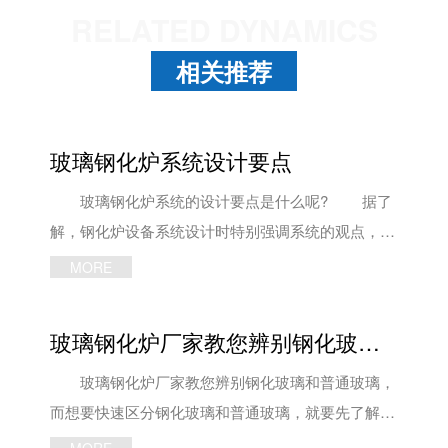
RELATED DYNAMICS
相关推荐
玻璃钢化炉系统设计要点
玻璃钢化炉系统的设计要点是什么呢? 据了
解，钢化炉设备系统设计时特别强调系统的观点，也
就是必须考虑整个系统的运行而不是只关心各组成部
MORE
分的工作状态和性能，应在调查研究基础上搞清钢化
玻璃行业对钢化炉机械系统的作用和影响。 并
玻璃钢化炉厂家教您辨别钢化玻璃和普通玻璃
且系统设计对内部设计也是有直接影响的，不仅影响
玻璃钢化炉系统的方案也影响经济性、可靠性以及使
玻璃钢化炉厂家教您辨别钢化玻璃和普通玻璃，
用寿命等指标，甚至还有可能导致设计的失效。因
而想要快速区分钢化玻璃和普通玻璃，就要先了解两
此，内部设计必须考虑外部环境的影响和要求。
者的根本区别。 区分钢化玻璃和普通玻璃主要